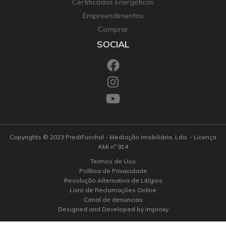
Certificados Energéticos
Empreendimentos
Comprar
SOCIAL
Copyrights © 2023 PrediFunchal - Mediação Imobiliária, Lda. - Licença
AMI nº 914
Termos de Uso
Política de Privacidade
Resolução Alternativa de Litígios
Livro de Reclamações Online
Canal de denuncias
Designed and Developed by Improxy