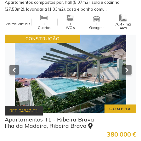
Apartamentos compostos por, hall (5,07m2), sala e cozinha
(27,53m2), lavandaria (1,03m2), casa e banho comu...
Visitas Virtuais
1
1
1
m2
70.47
Quartos
WC´s
Garagens
Área
CONSTRUÇÃO
COMPRA
REF
04947-T1
Apartamentos T1 - Ribeira Brava
Ilha da Madeira, Ribeira Brava
380 000
€