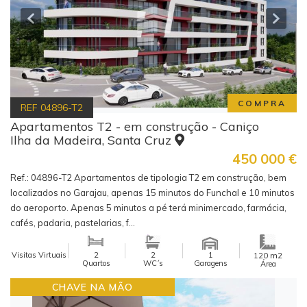
COMPRA
REF
04896-T2
Apartamentos T2 - em construção - Caniço
Ilha da Madeira, Santa Cruz
450 000
€
Ref.: 04896-T2 Apartamentos de tipologia T2 em construção, bem
localizados no Garajau, apenas 15 minutos do Funchal e 10 minutos
do aeroporto. Apenas 5 minutos a pé terá minimercado, farmácia,
cafés, padaria, pastelarias, f...
Visitas Virtuais
2
2
1
m2
120
Quartos
WC´s
Garagens
Área
CHAVE NA MÃO