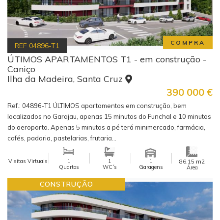
COMPRA
REF
04896-T1
ÚTIMOS APARTAMENTOS T1 - em construção -
Caniço
Ilha da Madeira, Santa Cruz
390 000
€
Ref.: 04896-T1 ÚLTIMOS apartamentos em construção, bem
localizados no Garajau, apenas 15 minutos do Funchal e 10 minutos
do aeroporto. Apenas 5 minutos a pé terá minimercado, farmácia,
cafés, padaria, pastelarias, frutaria...
Visitas Virtuais
1
1
1
m2
86.15
Quartos
WC´s
Garagens
Área
CONSTRUÇÃO