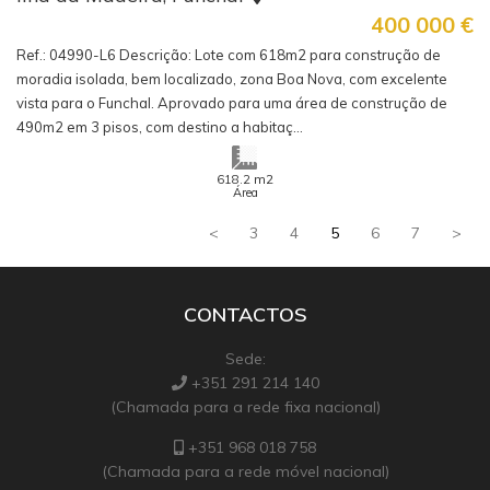
400 000
€
Ref.: 04990-L6 Descrição: Lote com 618m2 para construção de
moradia isolada, bem localizado, zona Boa Nova, com excelente
vista para o Funchal. Aprovado para uma área de construção de
490m2 em 3 pisos, com destino a habitaç...
m2
618.2
Área
<
3
4
5
6
7
>
CONTACTOS
Sede:
+351 291 214 140
(Chamada para a rede fixa nacional)
+351 968 018 758
(Chamada para a rede móvel nacional)