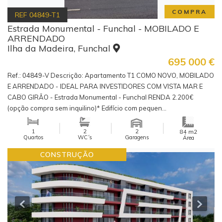
COMPRA
REF
04849-T1
Estrada Monumental - Funchal - MOBILADO E
ARRENDADO
Ilha da Madeira, Funchal
695 000
€
Ref.: 04849-V Descrição: Apartamento T1 COMO NOVO, MOBILADO
E ARRENDADO - IDEAL PARA INVESTIDORES COM VISTA MAR E
CABO GIRÃO - Estrada Monumental - Funchal RENDA 2.200€
(opção compra sem inquilino)* Edifício com pequen...
1
2
2
m2
84
Quartos
WC´s
Garagens
Área
CONSTRUÇÃO