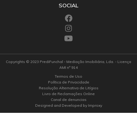
SOCIAL
Copyrights © 2023 PrediFunchal - Mediação Imobiliária, Lda. - Licença
AMI nº 914
Termos de Uso
Política de Privacidade
Resolução Alternativa de Litígios
Livro de Reclamações Online
Canal de denuncias
Designed and Developed by Improxy