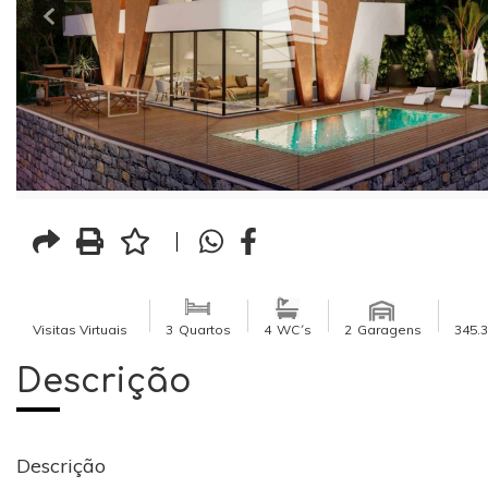
Visitas Virtuais
3
Quartos
4
WC´s
2
Garagens
345.
Descrição
Descrição