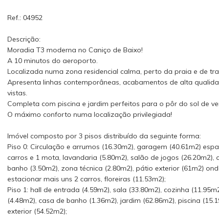
Ref.: 04952
Descrição:
Moradia T3 moderna no Caniço de Baixo!
A 10 minutos do aeroporto.
Localizada numa zona residencial calma, perto da praia e de tr
Apresenta linhas contemporâneas, acabamentos de alta qualid
vistas.
Completa com piscina e jardim perfeitos para o pôr do sol de ve
O máximo conforto numa localização privilegiada!
Imóvel composto por 3 pisos distribuído da seguinte forma:
Piso 0: Circulação e arrumos (16.30m2), garagem (40.61m2) esp
carros e 1 mota, lavandaria (5.80m2), salão de jogos (26.20m2), 
banho (3.50m2), zona técnica (2.80m2), pátio exterior (61m2) on
estacionar mais uns 2 carros, floreiras (11.53m2);
Piso 1: hall de entrada (4.59m2), sala (33.80m2), cozinha (11.95m
(4.48m2), casa de banho (1.36m2), jardim (62.86m2), piscina (15.
exterior (54.52m2);