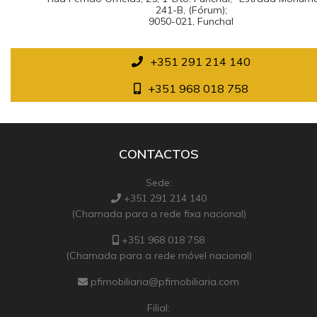
241-B, (Fórum);
9050-021
,
Funchal
+351 291 214 140
+351 968 018 758
CONTACTOS
Sede:
+351 291 214 140
(Chamada para a rede fixa nacional)
+351 968 018 758
(Chamada para a rede móvel nacional)
pfimobiliaria@pfimobiliaria.com
Filial: